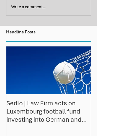
Write a comment...
Headline Posts
Sedlo | Law Firm acts on
10 Gründe war
Luxembourg football fund
der ideale Ort i
investing into German and
Investmentfond
other European professio